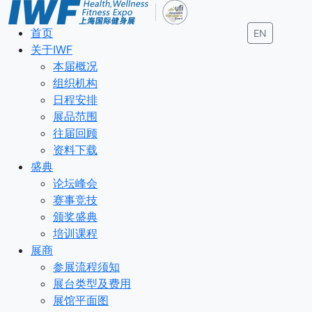
首页
EN
关于IWF
本届概况
组织机构
日程安排
展品范围
往届回顾
资料下载
盛典
论坛峰会
赛事竞技
颁奖盛典
培训课程
展商
参展流程须知
展台类型及费用
展馆平面图