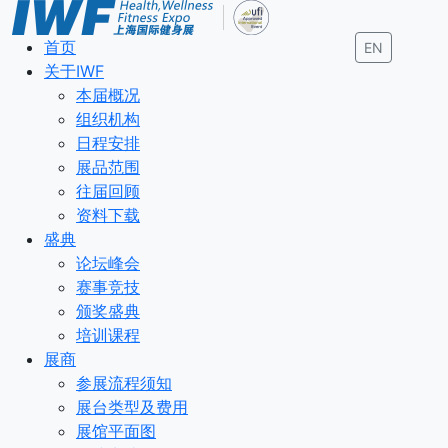
首页
EN
关于IWF
本届概况
组织机构
日程安排
展品范围
往届回顾
资料下载
盛典
论坛峰会
赛事竞技
颁奖盛典
培训课程
展商
参展流程须知
展台类型及费用
展馆平面图