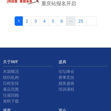
重庆站报名开启
1
2
3
4
5
6
···
25
关于IWF
盛典
本届概况
论坛峰会
组织机构
赛事竞技
日程安排
颁奖盛典
展品范围
培训课程
往届回顾
资料下载
展商
观众