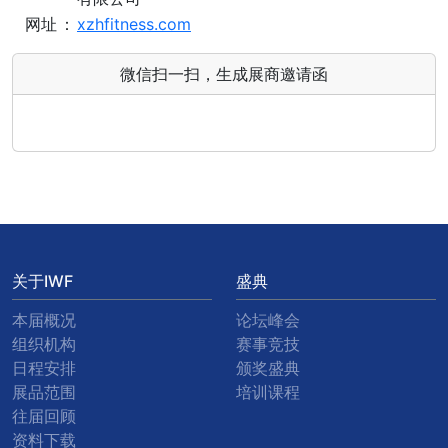
网址
：
xzhfitness.com
微信扫一扫，生成展商邀请函
关于IWF
盛典
本届概况
论坛峰会
组织机构
赛事竞技
日程安排
颁奖盛典
展品范围
培训课程
往届回顾
资料下载