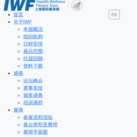
首页
EN
关于IWF
本届概况
组织机构
日程安排
展品范围
往届回顾
资料下载
盛典
论坛峰会
赛事竞技
颁奖盛典
培训课程
展商
参展流程须知
展台类型及费用
展馆平面图