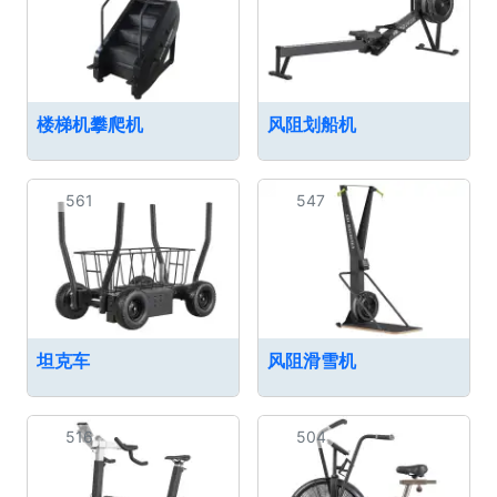
楼梯机攀爬机
风阻划船机
561
547
坦克车
风阻滑雪机
516
504