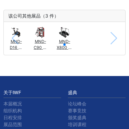
该公司其他展品（3 件）
MND-
MND-
MND-
D16 磁
C90 多
X800 冲
阻力调
功能史
浪机
节动感
密斯训
单车
练器
关于IWF
盛典
本届概况
论坛峰会
组织机构
赛事竞技
日程安排
颁奖盛典
展品范围
培训课程