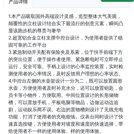
产品详情
1.本产品吸取国外高端设计灵感，造型整体大气美观，
颠覆性的立柱设计结合实下最流行的创意元素，瞬间凸
显该跑步机的尊贵与奢华
2.超宽铝合金立柱支撑中控台设计，为使用者提供了稳
固可靠的工作平台
3.紧急制动开关配有保险夹及系索，位于扶手前端下方
的突出位置，便于操作者使用。紧急断电时可立即停止
运行，安全可靠。手柄上设计的心率监控装置，实时检
测使用者的心率情况，及时反馈用户理想的心率状态。
4.中控台左侧的水壶架设计一分为二，既可以放置圆形
水壶，方便使用者及时补充水分，还可以放置钥匙，会
员卡等小物件，方便取用。中间位置设计的长形储物
槽，可以置放手机，平板电脑等物品，边做运动边追
剧，运动娱乐两不误。右边的置物槽则设计了无线充电
功能，打消了使用者的充电烦恼。仪表台同时设计了快
速直选按键，方便使用者对坡度和速度的快速选择，带
给使用者不一样的使用体验。样的使用体验。