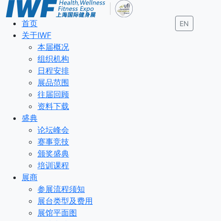
首页
EN
关于IWF
本届概况
组织机构
日程安排
展品范围
往届回顾
资料下载
盛典
论坛峰会
赛事竞技
颁奖盛典
培训课程
展商
参展流程须知
展台类型及费用
展馆平面图