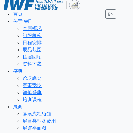
首页
EN
关于IWF
本届概况
组织机构
日程安排
展品范围
往届回顾
资料下载
盛典
论坛峰会
赛事竞技
颁奖盛典
培训课程
展商
参展流程须知
展台类型及费用
展馆平面图