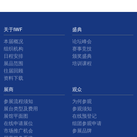
关于IWF
盛典
本届概况
论坛峰会
组织机构
赛事竞技
日程安排
颁奖盛典
展品范围
培训课程
往届回顾
资料下载
展商
观众
参展流程须知
为何参观
展台类型及费用
参观须知
展馆平面图
在线预登记
在线申请展位
组团参观申请
市场推广机会
参展品牌