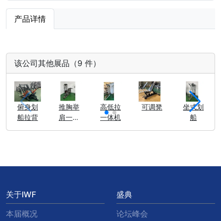
产品详情
该公司其他展品（9 件）
俯身划
推胸举
高低拉
可调凳
坐式划
船拉背
肩一体
一体机
船
机
关于IWF
盛典
本届概况
论坛峰会