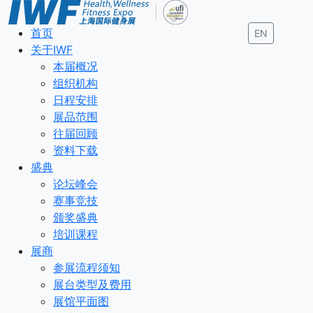
首页
EN
关于IWF
本届概况
组织机构
日程安排
展品范围
往届回顾
资料下载
盛典
论坛峰会
赛事竞技
颁奖盛典
培训课程
展商
参展流程须知
展台类型及费用
展馆平面图