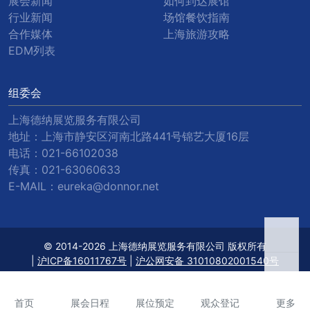
展会新闻
如何到达展馆
行业新闻
场馆餐饮指南
合作媒体
上海旅游攻略
EDM列表
组委会
上海德纳展览服务有限公司
地址：上海市静安区河南北路441号锦艺大厦16层
电话：
021-66102038
传真：
021-63060633
E-MAIL：
eureka@donnor.net
© 2014-2026 上海德纳展览服务有限公司 版权所有
|
沪ICP备16011767号
|
沪公网安备 31010802001540号
首页
展会日程
展位预定
观众登记
更多