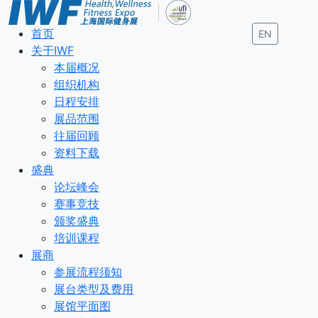
首页
EN
关于IWF
本届概况
组织机构
日程安排
展品范围
往届回顾
资料下载
盛典
论坛峰会
赛事竞技
颁奖盛典
培训课程
展商
参展流程须知
展台类型及费用
展馆平面图