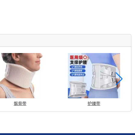
髌骨带
护腰带