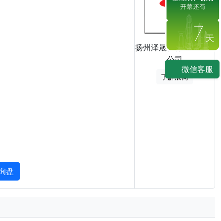
7
扬州泽晟体育用品有限
公司
微信客服
了解展商
询盘