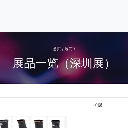
首页 / 展商 /
展品一览（深圳展）
护踝