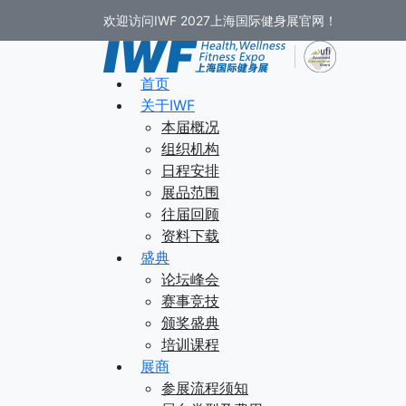
欢迎访问IWF 2027上海国际健身展官网！
首页
关于IWF
本届概况
组织机构
日程安排
展品范围
往届回顾
资料下载
盛典
论坛峰会
赛事竞技
颁奖盛典
培训课程
展商
参展流程须知