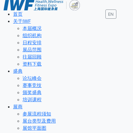
首页
EN
关于IWF
本届概况
组织机构
日程安排
展品范围
往届回顾
资料下载
盛典
论坛峰会
赛事竞技
颁奖盛典
培训课程
展商
参展流程须知
展台类型及费用
展馆平面图