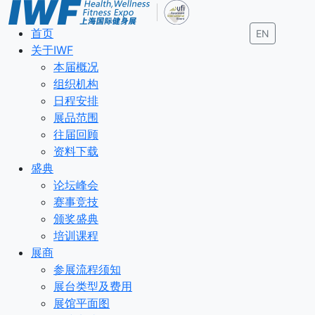
首页
EN
关于IWF
本届概况
组织机构
日程安排
展品范围
往届回顾
资料下载
盛典
论坛峰会
赛事竞技
颁奖盛典
培训课程
展商
参展流程须知
展台类型及费用
展馆平面图