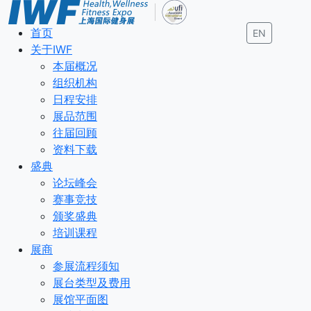
首页
EN
关于IWF
本届概况
组织机构
日程安排
展品范围
往届回顾
资料下载
盛典
论坛峰会
赛事竞技
颁奖盛典
培训课程
展商
参展流程须知
展台类型及费用
展馆平面图