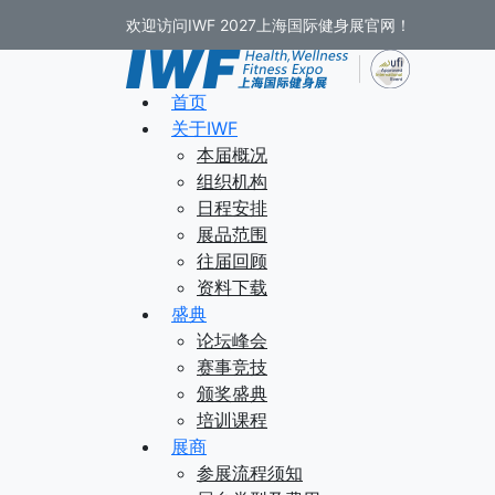
欢迎访问IWF 2027上海国际健身展官网！
首页
关于IWF
本届概况
组织机构
日程安排
展品范围
往届回顾
资料下载
盛典
论坛峰会
赛事竞技
颁奖盛典
培训课程
展商
参展流程须知