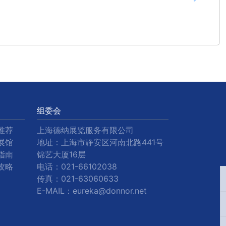
组委会
推荐
上海德纳展览服务有限公司
展馆
地址：上海市静安区河南北路441号
指南
锦艺大厦16层
攻略
电话：
021-66102038
传真：
021-63060633
E-MAIL：
eureka@donnor.net