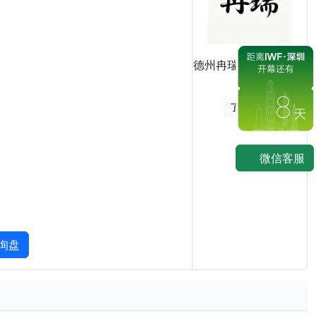
德州冉瑞健身器材有限
公司
8
了解展商
微信客服
询盘