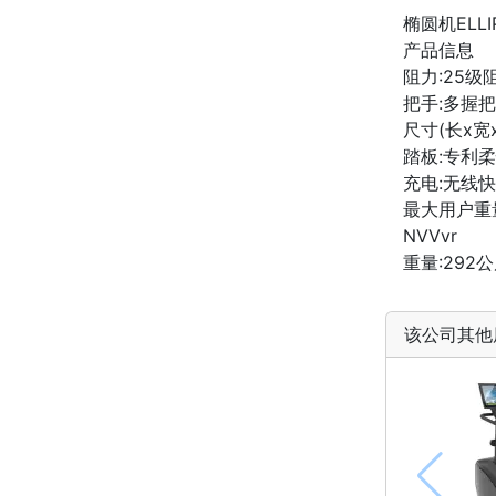
椭圆机ELLIP
产品信息
阻力:25级
把手:多握
尺寸(长x宽x
踏板:专利
充电:无线快
最大用户重量
NVVvr
重量:292
该公司其他