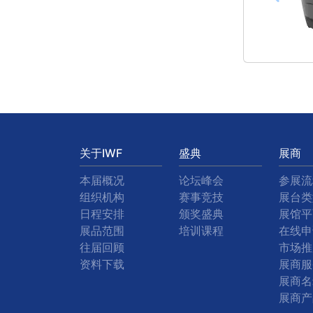
关于IWF
盛典
展商
本届概况
论坛峰会
参展流
组织机构
赛事竞技
展台类
日程安排
颁奖盛典
展馆平
展品范围
培训课程
在线申
往届回顾
市场推
资料下载
展商服
展商名
展商产