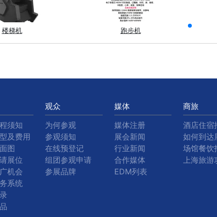
楼梯机
跑步机
观众
媒体
商旅
程须知
为何参观
媒体注册
酒店住宿
型及费用
参观须知
展会新闻
如何到达
面图
在线预登记
行业新闻
场馆餐饮
请展位
组团参观申请
合作媒体
上海旅游
广机会
参展品牌
EDM列表
务系统
录
品