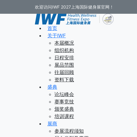
欢迎访问IWF 2027上海国际健身展官网！
首页
关于IWF
本届概况
组织机构
日程安排
展品范围
往届回顾
资料下载
盛典
论坛峰会
赛事竞技
颁奖盛典
培训课程
展商
参展流程须知