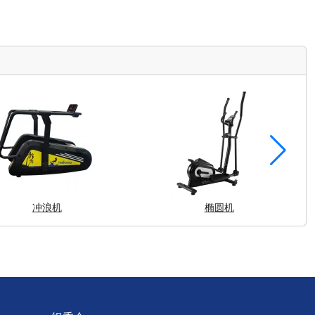
冲浪机
椭圆机