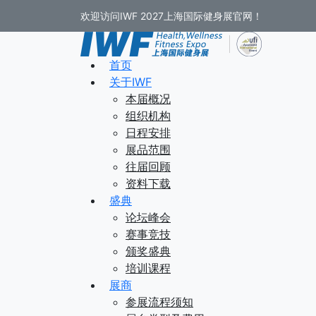
欢迎访问IWF 2027上海国际健身展官网！
首页
关于IWF
本届概况
组织机构
日程安排
展品范围
往届回顾
资料下载
盛典
论坛峰会
赛事竞技
颁奖盛典
培训课程
展商
参展流程须知