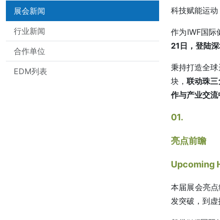
科技赋能运动
展会新闻
行业新闻
作为IWF国
21日，登陆
合作单位
秉持打造全球
EDM列表
块，
联动珠三
作与产业交流
01.
亮点前瞻
Upcoming H
本届展会亮点
发突破，到虚