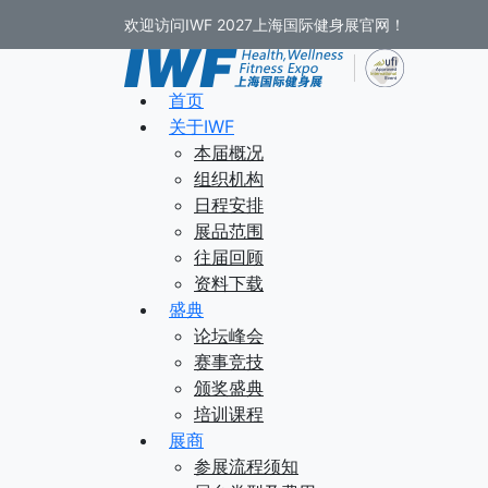
欢迎访问IWF 2027上海国际健身展官网！
首页
关于IWF
本届概况
组织机构
日程安排
展品范围
往届回顾
资料下载
盛典
论坛峰会
赛事竞技
颁奖盛典
培训课程
展商
参展流程须知