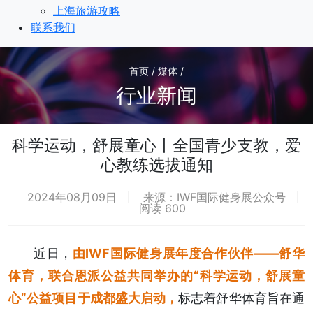
上海旅游攻略
联系我们
首页 / 媒体 /
行业新闻
科学运动，舒展童心丨全国青少支教，爱
心教练选拔通知
2024年08月09日
来源：IWF国际健身展公众号
阅读 600
近日，
由IWF国际健身展年度合作伙伴——舒华
体育，联合恩派公益共同举办的“科学运动，舒展童
心”公益项目于成都盛大启动，
标志着舒华体育旨在通