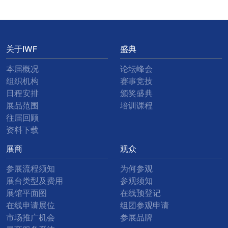
关于IWF
盛典
本届概况
论坛峰会
组织机构
赛事竞技
日程安排
颁奖盛典
展品范围
培训课程
往届回顾
资料下载
展商
观众
参展流程须知
为何参观
展台类型及费用
参观须知
展馆平面图
在线预登记
在线申请展位
组团参观申请
市场推广机会
参展品牌