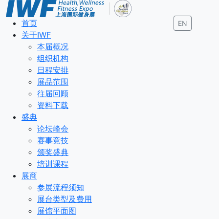
首页
EN
关于IWF
本届概况
组织机构
日程安排
展品范围
往届回顾
资料下载
盛典
论坛峰会
赛事竞技
颁奖盛典
培训课程
展商
参展流程须知
展台类型及费用
展馆平面图