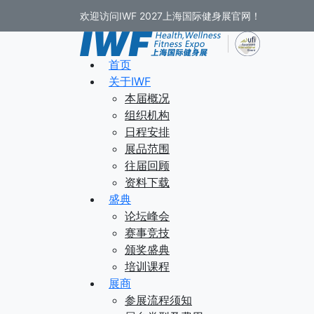
欢迎访问IWF 2027上海国际健身展官网！
首页
关于IWF
本届概况
组织机构
日程安排
展品范围
往届回顾
资料下载
盛典
论坛峰会
赛事竞技
颁奖盛典
培训课程
展商
参展流程须知