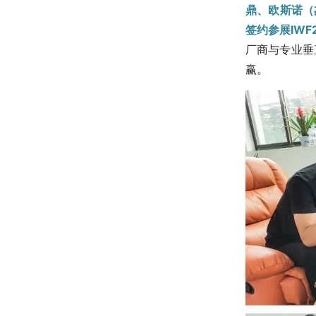
鼎、欧斯诺（
签约参展IWF
厂商与专业垂
赢。