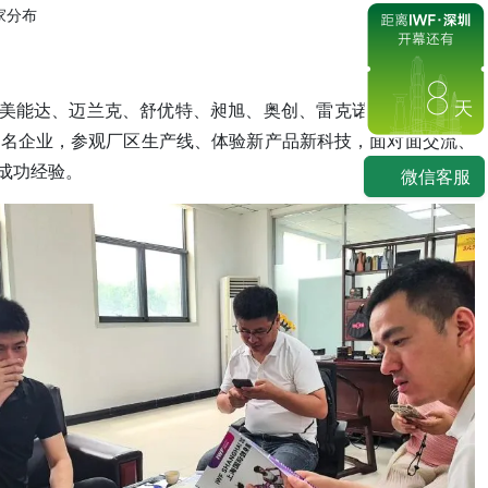
家分布
8
、美能达、迈兰克、舒优特、昶旭、奥创、雷克诺德、巨人、柯
知名企业，参观厂区生产线、体验新产品新科技，面对面交流、
成功经验。
微信客服