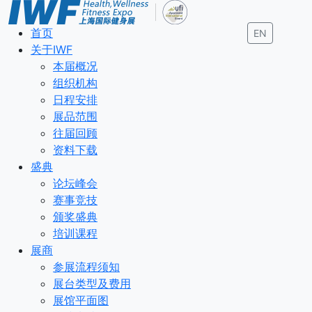
首页
EN
关于IWF
本届概况
组织机构
日程安排
展品范围
往届回顾
资料下载
盛典
论坛峰会
赛事竞技
颁奖盛典
培训课程
展商
参展流程须知
展台类型及费用
展馆平面图