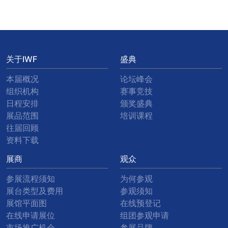
关于IWF
盛典
本届概况
论坛峰会
组织机构
赛事竞技
日程安排
颁奖盛典
展品范围
培训课程
往届回顾
资料下载
展商
观众
参展流程须知
为何参观
展台类型及费用
参观须知
展馆平面图
在线预登记
在线申请展位
组团参观申请
市场推广机会
参展品牌