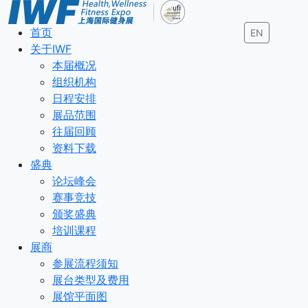
首页
EN
关于IWF
本届概况
组织机构
日程安排
展品范围
往届回顾
资料下载
盛典
论坛峰会
赛事竞技
颁奖盛典
培训课程
展商
参展流程须知
展台类型及费用
展馆平面图