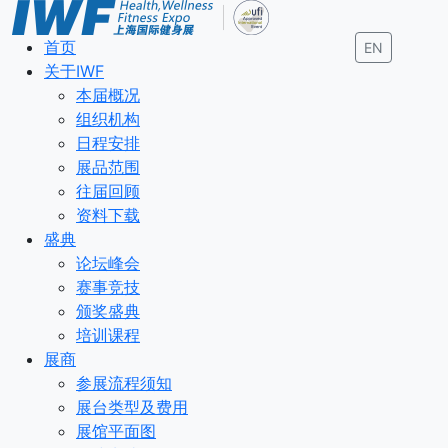
首页
EN
关于IWF
本届概况
组织机构
日程安排
展品范围
往届回顾
资料下载
盛典
论坛峰会
赛事竞技
颁奖盛典
培训课程
展商
参展流程须知
展台类型及费用
展馆平面图