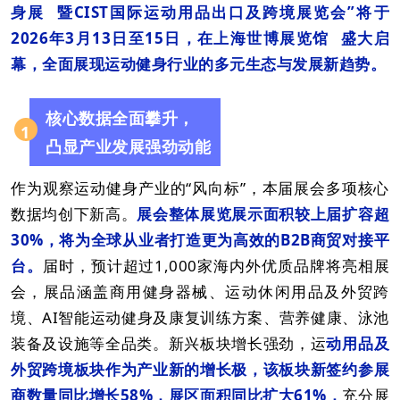
身展
暨CIST国际运动用品出口及跨境展览会”将于
2026年3月13日至15日，在
上海世博展览馆
盛大启
幕，全面展现运动健身行业的多元生态与发展新趋势。
核心数据全面攀升，
1
凸显产业发展强劲动能
作为观察运动健身产业的“风向标”，本届展会多项核心
数据均创下新高。
展会整体展览展示面积较上届扩容超
30%，将为全球从业者打造更为高效的B2B商贸对接平
台。
届时，预计超过1,000家海内外优质品牌将亮相展
会，展品涵盖商用健身器械、运动休闲用品及外贸跨
境、AI智能运动健身及康复训练方案、营养健康、泳池
装备及设施等全品类。新兴板块增长强劲，运
动用品及
外贸跨境板块作为产业新的增长极，该板块新签约参展
商数量同比增长58%，展区面积同比扩大61%，
充分展