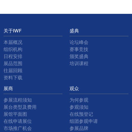
关于IWF
盛典
本届概况
论坛峰会
组织机构
赛事竞技
日程安排
颁奖盛典
展品范围
培训课程
往届回顾
资料下载
展商
观众
参展流程须知
为何参观
展台类型及费用
参观须知
展馆平面图
在线预登记
在线申请展位
组团参观申请
市场推广机会
参展品牌