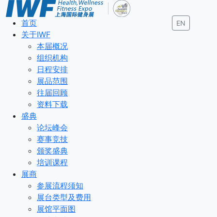
首页
EN
关于IWF
本届概况
组织机构
日程安排
展品范围
往届回顾
资料下载
盛典
论坛峰会
赛事竞技
颁奖盛典
培训课程
展商
参展流程须知
展台类型及费用
展馆平面图