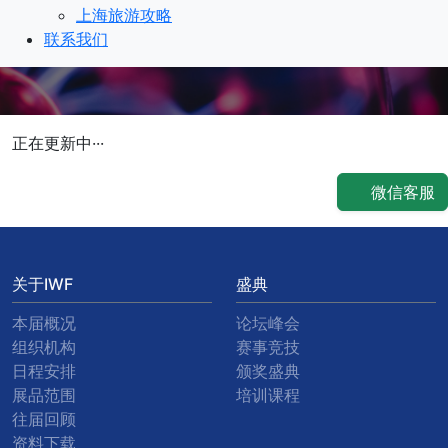
上海旅游攻略
联系我们
正在更新中···
微信客服
关于IWF
盛典
本届概况
论坛峰会
组织机构
赛事竞技
日程安排
颁奖盛典
展品范围
培训课程
往届回顾
资料下载