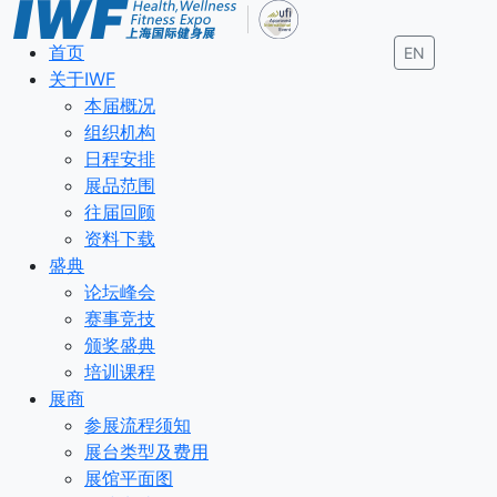
首页
EN
关于IWF
本届概况
组织机构
日程安排
展品范围
往届回顾
资料下载
盛典
论坛峰会
赛事竞技
颁奖盛典
培训课程
展商
参展流程须知
展台类型及费用
展馆平面图