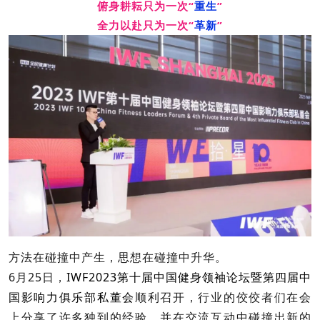
俯身耕耘只为一次“
重生
”
全力以赴只为一次“
革新
”
方法在碰撞中产生，思想在碰撞中升华。
6月25日，
IWF2023
第十届中国健身领袖论坛暨第四届中
国影响力俱乐部私董会
顺利召开，行业的佼佼者们在会
上分享了许多独到的经验，并在交流互动中碰撞出新的