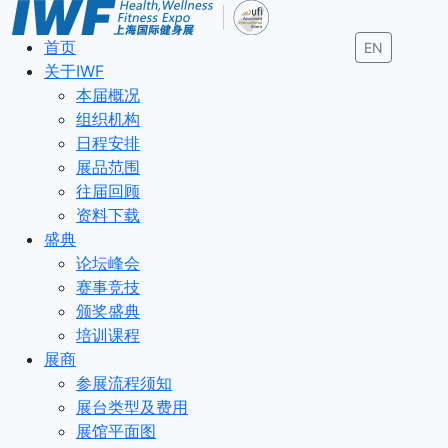
首页
EN
关于IWF
本届概况
组织机构
日程安排
展品范围
往届回顾
资料下载
盛典
论坛峰会
赛事竞技
颁奖盛典
培训课程
展商
参展流程须知
展台类型及费用
展馆平面图