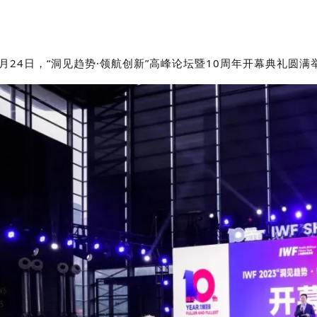
6月24日，“洞见趋势·领航创新”高峰论坛暨10周年开幕典礼圆满