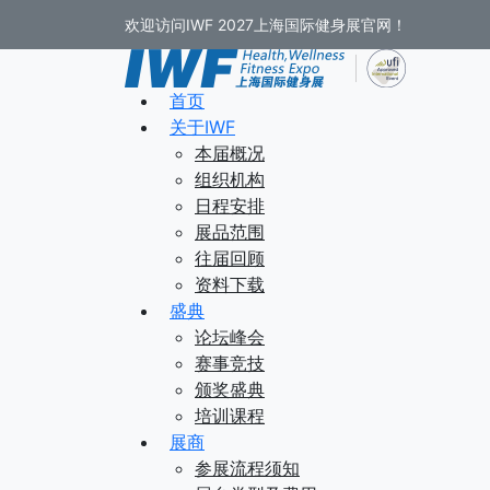
欢迎访问IWF 2027上海国际健身展官网！
首页
关于IWF
本届概况
组织机构
日程安排
展品范围
往届回顾
资料下载
盛典
论坛峰会
赛事竞技
颁奖盛典
培训课程
展商
参展流程须知