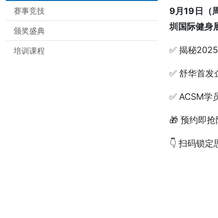
赛事竞技
9月19日（
圳国际健身
颁奖盛典
✅ 揭秘20
培训课程
✅ 舒华首
✅ ACSM
🎁 预约即
👇 扫码锁