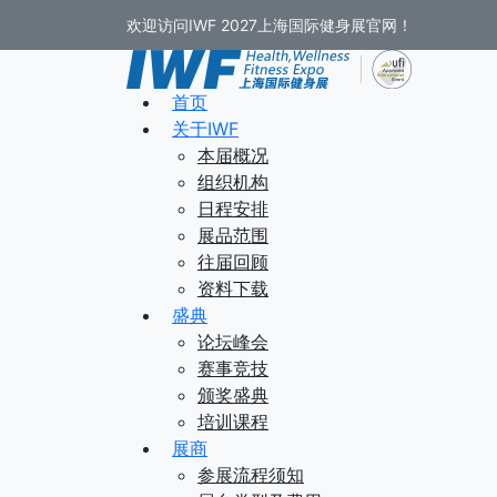
欢迎访问IWF 2027上海国际健身展官网！
首页
关于IWF
本届概况
组织机构
日程安排
展品范围
往届回顾
资料下载
盛典
论坛峰会
赛事竞技
颁奖盛典
培训课程
展商
参展流程须知