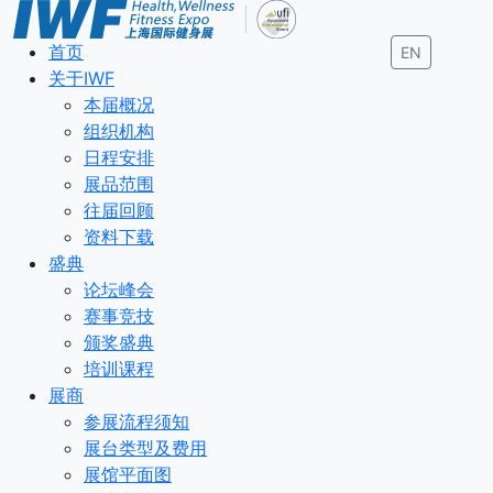
首页
EN
关于IWF
本届概况
组织机构
日程安排
展品范围
往届回顾
资料下载
盛典
论坛峰会
赛事竞技
颁奖盛典
培训课程
展商
参展流程须知
展台类型及费用
展馆平面图