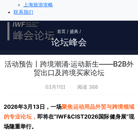
上海旅游攻略
联系我们
首页 / 盛典 /
论坛峰会
活动预告丨跨境潮涌·运动新生——B2B外
贸出口及跨境买家论坛
03月11日
阅读 388
2026年3月13日，一场
聚焦
运动用品外贸与跨境领域
的专业论坛，
即将
在
“
IWF
&
CIST
2026国际健身展”现
场隆重举行。