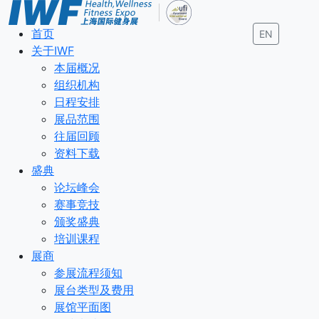
首页
EN
关于IWF
本届概况
组织机构
日程安排
展品范围
往届回顾
资料下载
盛典
论坛峰会
赛事竞技
颁奖盛典
培训课程
展商
参展流程须知
展台类型及费用
展馆平面图