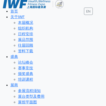
首页
EN
关于IWF
本届概况
组织机构
日程安排
展品范围
往届回顾
资料下载
盛典
论坛峰会
赛事竞技
颁奖盛典
培训课程
展商
参展流程须知
展台类型及费用
展馆平面图