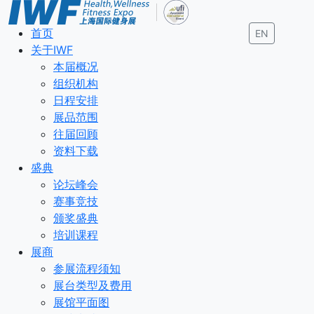
首页
EN
关于IWF
本届概况
组织机构
日程安排
展品范围
往届回顾
资料下载
盛典
论坛峰会
赛事竞技
颁奖盛典
培训课程
展商
参展流程须知
展台类型及费用
展馆平面图