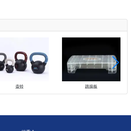
壶铃
跳操板