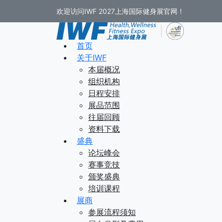
欢迎访问IWF 2027上海国际健身展官网！
首页
关于IWF
本届概况
组织机构
日程安排
展品范围
往届回顾
资料下载
盛典
论坛峰会
赛事竞技
颁奖盛典
培训课程
展商
参展流程须知