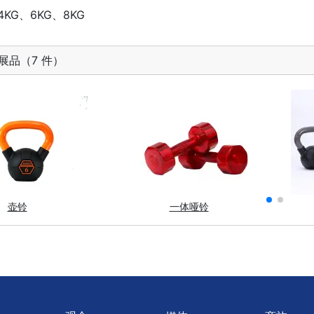
KG、6KG、8KG
展品（7 件）
壶铃
一体哑铃