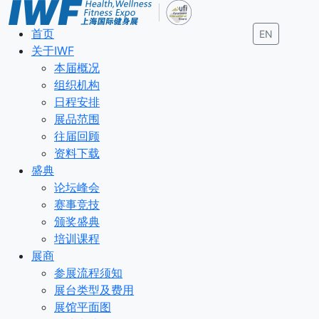
首页
EN
关于IWF
本届概况
组织机构
日程安排
展品范围
往届回顾
资料下载
盛典
论坛峰会
赛事竞技
颁奖盛典
培训课程
展商
参展流程须知
展台类型及费用
展馆平面图