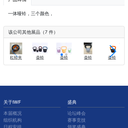
一体哑铃，三个颜色，
该公司其他展品（7 件）
杠铃夹
壶铃
壶铃
壶铃
壶铃
关于IWF
盛典
本届概况
论坛峰会
组织机构
赛事竞技
日程安排
颁奖盛典