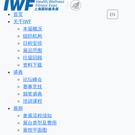
首页
EN
关于IWF
本届概况
组织机构
日程安排
展品范围
往届回顾
资料下载
盛典
论坛峰会
赛事竞技
颁奖盛典
培训课程
展商
参展流程须知
展台类型及费用
展馆平面图