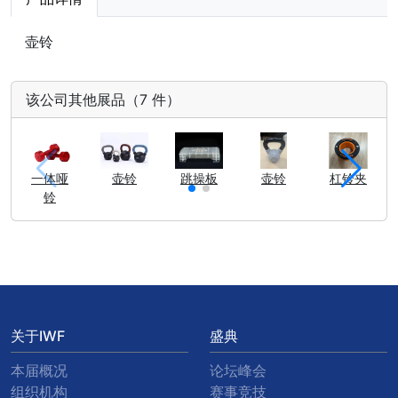
壶铃
该公司其他展品（7 件）
一体哑
壶铃
跳操板
壶铃
杠铃夹
铃
关于IWF
盛典
本届概况
论坛峰会
组织机构
赛事竞技